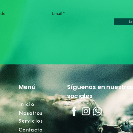
ido
Email
En
Menú
Síguenos en nuestra
sociales
Inicio
Nosotros
Servicios
Contacto