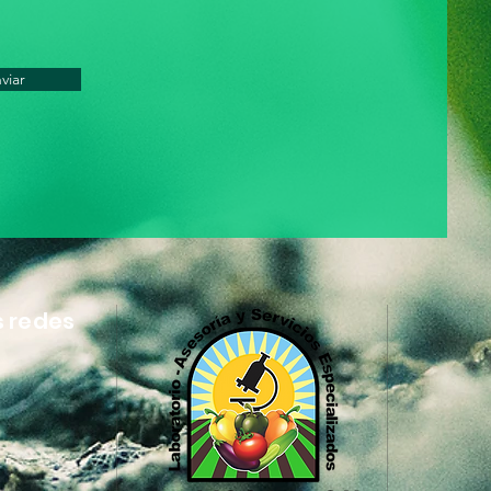
viar
s redes