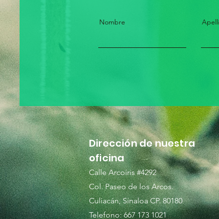
Nombre
Apell
Dirección de nuestra
oficina
Calle
Arcoíris #4292
Col. Paseo de los Arcos.
Culiacán, Sinaloa CP. 80180
Telefono: 667 173 1021